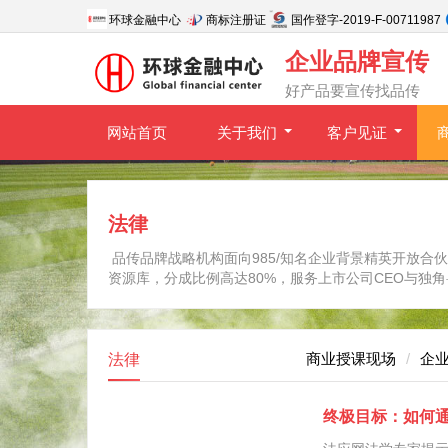
环球金融中心
商标注册证
国作登字-2019-F-00711987
企业品牌宣传
好产品要宣传找品传
网站首页
关于我们
客户见证
法律
品传品牌战略机构面向985/知名企业背景精英开放合
资源库，分成比例高达80%，服务上市公司CEO与独
商业授课现场
企
法律
终极目标：如何通