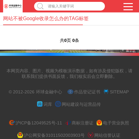
请输入关键字词
网站不被Google收录怎么办的TAG标签
共
0
页
0
条
本网页内容、图片、视频为模板演示数据，如有涉及侵犯版权，请
联系我们提供书面反馈，我们核实后会立即删除。
© 2012-2026
环球金融中心
作品登记证书
SITEMAP
词库
网站建设与运营品传
沪ICP备12049525号-11
商标注册证
电子营业执照
沪公网安备31011502003903号
网站信誉认证